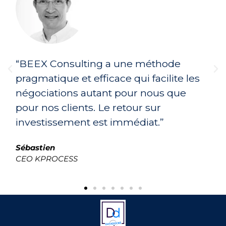
hode
"Avec le programme LEADEX e
ilite les
méthode de négociation de B
us que
Consulting, je peux désormais
r
cadre équitable et harmonieux
”
mes partenaires"
Hamidou
CEO, entreprise de consommables méd