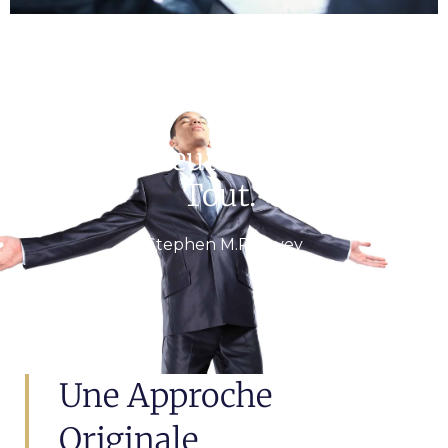
“Le Facteur Qui Change
Tout.”
Stephen M.R Covey
Une Approche
Originale